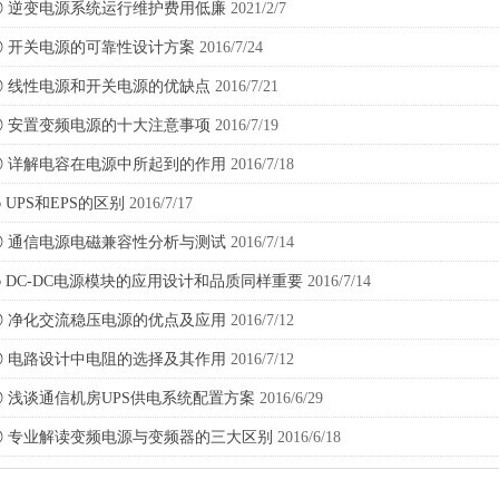
◎
逆变电源系统运行维护费用低廉
2021/2/7
◎
开关电源的可靠性设计方案
2016/7/24
◎
线性电源和开关电源的优缺点
2016/7/21
◎
安置变频电源的十大注意事项
2016/7/19
◎
详解电容在电源中所起到的作用
2016/7/18
◎
UPS和EPS的区别
2016/7/17
◎
通信电源电磁兼容性分析与测试
2016/7/14
◎
DC-DC电源模块的应用设计和品质同样重要
2016/7/14
◎
净化交流稳压电源的优点及应用
2016/7/12
◎
电路设计中电阻的选择及其作用
2016/7/12
◎
浅谈通信机房UPS供电系统配置方案
2016/6/29
◎
专业解读变频电源与变频器的三大区别
2016/6/18