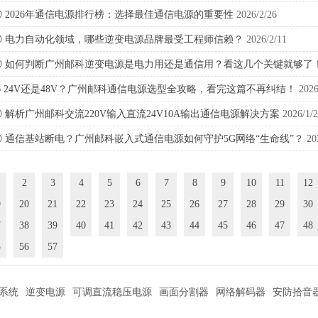
◎
2026年通信电源排行榜：选择最佳通信电源的重要性
2026/2/26
◎
电力自动化领域，哪些逆变电源品牌最受工程师信赖？
2026/2/11
◎
如何判断广州邮科逆变电源是电力用还是通信用？看这几个关键就够了
◎
24V还是48V？广州邮科通信电源选型全攻略，看完这篇不再纠结！
2026
◎
解析广州邮科交流220V输入直流24V10A输出通信电源解决方案
2026/1/
◎
通信基站断电？广州邮科嵌入式通信电源如何守护5G网络“生命线”？
20
2
3
4
5
6
7
8
9
10
11
12
9
20
21
22
23
24
25
26
27
28
29
30
7
38
39
40
41
42
43
44
45
46
47
48
5
56
57
系统
逆变电源
可调直流稳压电源
画面分割器
网络解码器
安防拾音