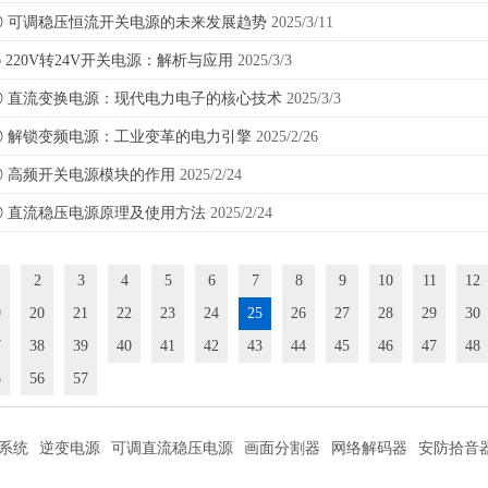
◎
可调稳压恒流开关电源的未来发展趋势
2025/3/11
◎
220V转24V开关电源：解析与应用
2025/3/3
◎
直流变换电源：现代电力电子的核心技术
2025/3/3
◎
解锁变频电源：工业变革的电力引擎
2025/2/26
◎
高频开关电源模块的作用
2025/2/24
◎
直流稳压电源原理及使用方法
2025/2/24
2
3
4
5
6
7
8
9
10
11
12
9
20
21
22
23
24
25
26
27
28
29
30
7
38
39
40
41
42
43
44
45
46
47
48
5
56
57
系统
逆变电源
可调直流稳压电源
画面分割器
网络解码器
安防拾音