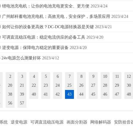
◎
锂电池充电机：让你的电池充电更安全、更方便
2023/4/24
◎
广州邮科蓄电池充电机：高效充电，安全保护，多场景应用
2023/4/24
◎
如何让你的设备更高效？DC-DC电源转换器是关键
2023/4/21
◎
可调直流稳压电源：稳定电流供应的必备工具
2023/4/20
◎
逆变电源：保障电力稳定的重要设备
2023/4/20
◎
24v电源怎么测量好坏
2023/4/12
2
3
4
5
6
7
8
9
10
11
12
9
20
21
22
23
24
25
26
27
28
29
30
7
38
39
40
41
42
43
44
45
46
47
48
5
56
57
系统
逆变电源
可调直流稳压电源
画面分割器
网络解码器
安防拾音